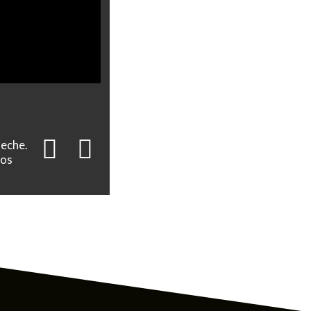
reche.
ios