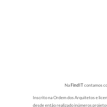
Na
FindIT
contamos com
Inscrito na Ordem dos Arquitetos e lice
desde então realizado inúmeros projeto