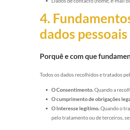
Dados de contacto (nome, e-mail o
4. Fundamentos
dados pessoais
Porquê e com que fundament
Todos os dados recolhidos e tratados pe
O Consentimento.
Quando a recolh
O cumprimento de obrigações lega
O Interesse legítimo.
Quando o trat
pelo tratamento ou de terceiros, sem